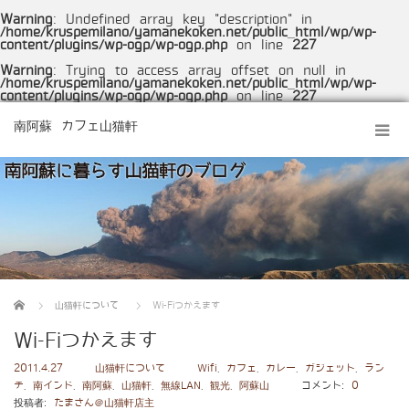
Warning
: Undefined array key "description" in
/home/kruspemilano/yamanekoken.net/public_html/wp/wp-
content/plugins/wp-ogp/wp-ogp.php
on line
227
Warning
: Trying to access array offset on null in
/home/kruspemilano/yamanekoken.net/public_html/wp/wp-
content/plugins/wp-ogp/wp-ogp.php
on line
227
南阿蘇 カフェ山猫軒
ホーム
山猫軒について
Wi-Fiつかえます
Wi-Fiつかえます
2011.4.27
山猫軒について
Wifi
,
カフェ
,
カレー
,
ガジェット
,
ラン
チ
,
南インド
,
南阿蘇
,
山猫軒
,
無線LAN
,
観光
,
阿蘇山
コメント:
0
投稿者:
たまさん＠山猫軒店主