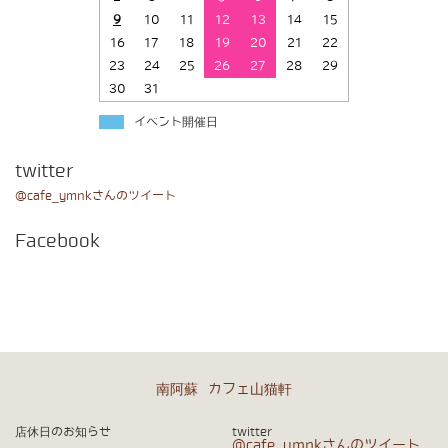
9
10
11
12
13
14
15
16
17
18
19
20
21
22
23
24
25
26
27
28
29
30
31
イベント開催日
twitter
@cafe_ymnkさんのツイート
Facebook
南阿蘇 カフェ山猫軒
店休日のお知らせ
twitter
@cafe_ymnkさんのツイート