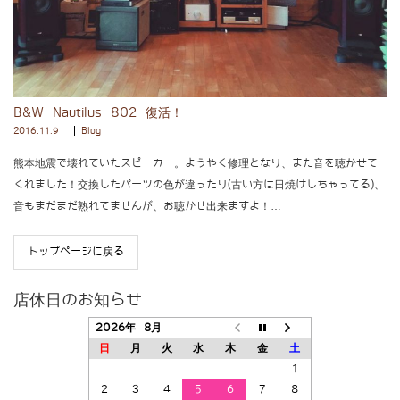
B&W Nautilus 802 復活！
2016.11.9
Blog
熊本地震で壊れていたスピーカー。ようやく修理となり、また音を聴かせて
くれました！交換したパーツの色が違ったり(古い方は日焼けしちゃってる)、
音もまだまだ熟れてませんが、お聴かせ出来ますよ！…
トップページに戻る
店休日のお知らせ
2026年 8月
日
月
火
水
木
金
土
1
2
3
4
5
6
7
8