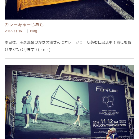
カレーみゅーじあむ
2016.11.19
Blog
本日は、玉名温泉つかさの湯さんでカレーみゅーじあむに出店中！雨にも負
けずガンバります！(・o・)…