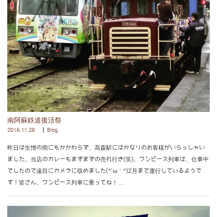
南阿蘇鉄道復活祭
2016.11.28
Blog
昨日は生憎の雨にもかかわらず、高森駅にはかなりのお客様がいらっしゃい
ました。当店のカレーもまずまずの売れ行き(笑)。ワンピース列車は、仕事中
でしたので遠目にカメラに収めました(*´ω｀*)2月まで運行しているようで
す！皆さん、ワンピース列車に乗ってね！…