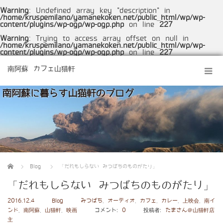
Warning
: Undefined array key "description" in
/home/kruspemilano/yamanekoken.net/public_html/wp/wp-
content/plugins/wp-ogp/wp-ogp.php
on line
227
Warning
: Trying to access array offset on null in
/home/kruspemilano/yamanekoken.net/public_html/wp/wp-
content/plugins/wp-ogp/wp-ogp.php
on line
227
南阿蘇 カフェ山猫軒
ホーム
Blog
「だれもしらない みつばちのものがたり」
「だれもしらない みつばちのものがたり」
2016.12.4
Blog
みつばち
,
オーディオ
,
カフェ
,
カレー
,
上映会
,
南イ
ンド
,
南阿蘇
,
山猫軒
,
映画
コメント:
0
投稿者:
たまさん＠山猫軒店
主