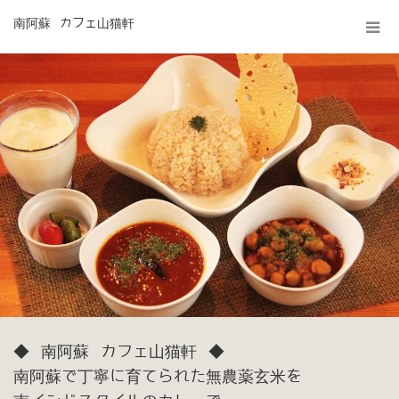
南阿蘇 カフェ山猫軒
◆ 南阿蘇 カフェ山猫軒 ◆
南阿蘇で丁寧に育てられた無農薬玄米を