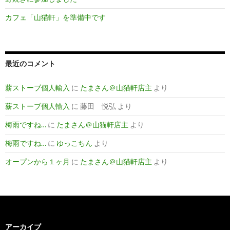
カフェ「山猫軒」を準備中です
最近のコメント
薪ストーブ個人輸入
に
たまさん＠山猫軒店主
より
薪ストーブ個人輸入
に
藤田 悦弘
より
梅雨ですね…
に
たまさん＠山猫軒店主
より
梅雨ですね…
に
ゆっこちん
より
オープンから１ヶ月
に
たまさん＠山猫軒店主
より
アーカイブ