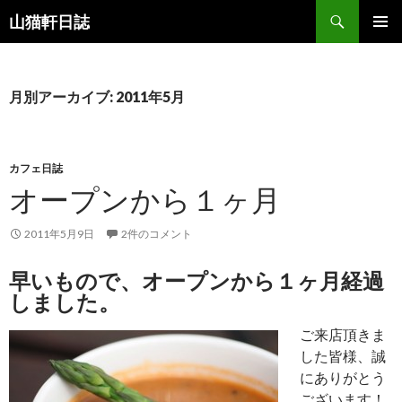
検
山猫軒日誌
索
コ
メインメ
ン
ニュー
テ
ン
月別アーカイブ: 2011年5月
ツ
へ
ス
キ
カフェ日誌
ッ
オープンから１ヶ月
プ
2011年5月9日
2件のコメント
早いもので、オープンから１ヶ月経過
しました。
ご来店頂きま
した皆様、誠
にありがとう
ございます！