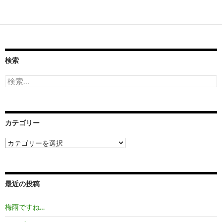
稿
ナ
ビ
ゲ
検索
ー
検
索:
シ
ョ
カテゴリー
ン
カ
テ
ゴ
リ
ー
最近の投稿
梅雨ですね…