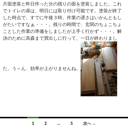
片面塗装と昨日作った分の残りの面を塗装しました。これ
でトイレの扉は、明日には取り付け可能です。塗装が終了
した時点で、すでに午後３時。作業の遅さはいかんともし
がたいですなぁ・・・。残りの時間で、玄関のちょこちょ
ことした作業の準備をしましたが上手く行かず・・・。解
決のために高森まで買出しに行って、一日が終わりまし
た。う～ん、効率が上がりませんね。
投
1
2
…
5
次へ →