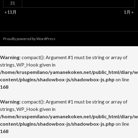
31
« 11月
1月 »
Proudly powered by WordPress
Warning
: compact(): Argument #1 must be string or array of
strings, WP_Hook given in
/home/kruspemilano/yamanekoken.net/public_html/diary/w
content/plugins/shadowbox-js/shadowbox-js.php
on line
168
Warning
: compact(): Argument #1 must be string or array of
strings, WP_Hook given in
/home/kruspemilano/yamanekoken.net/public_html/diary/w
content/plugins/shadowbox-js/shadowbox-js.php
on line
168