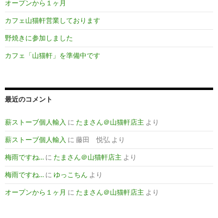
オープンから１ヶ月
カフェ山猫軒営業しております
野焼きに参加しました
カフェ「山猫軒」を準備中です
最近のコメント
薪ストーブ個人輸入
に
たまさん＠山猫軒店主
より
薪ストーブ個人輸入
に
藤田 悦弘
より
梅雨ですね…
に
たまさん＠山猫軒店主
より
梅雨ですね…
に
ゆっこちん
より
オープンから１ヶ月
に
たまさん＠山猫軒店主
より