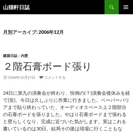
検
山猫軒日誌
索
コ
メインメ
ン
ニュー
テ
ン
月別アーカイブ: 2006年12月
ツ
へ
ス
キ
建築日誌：内壁
ッ
２階石膏ボード張り
プ
2006年12月27日
コメントする
24日に第九の演奏会が終わり、恒例の(？)演奏会後休みを経
て(笑)、今日は久しぶりに作業に行きました。ベーパーバリ
アまで貼り終わっていた、オーディオスペース上２階部分
の石膏ボードを張りました。やはり石膏ボードまで張れる
と壁らしくなり、完成に近づいた気がします。実はこれを
書いているのは30日。結局その後は現場に行くこともな