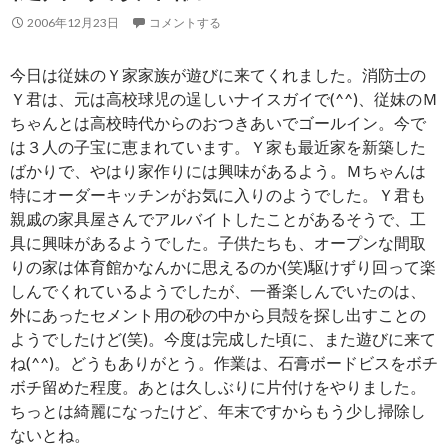
2006年12月23日
コメントする
今日は従妹のＹ家家族が遊びに来てくれました。消防士の
Ｙ君は、元は高校球児の逞しいナイスガイで(^^)、従妹のＭ
ちゃんとは高校時代からのおつきあいでゴールイン。今で
は３人の子宝に恵まれています。Ｙ家も最近家を新築した
ばかりで、やはり家作りには興味があるよう。Ｍちゃんは
特にオーダーキッチンがお気に入りのようでした。Ｙ君も
親戚の家具屋さんでアルバイトしたことがあるそうで、工
具に興味があるようでした。子供たちも、オープンな間取
りの家は体育館かなんかに思えるのか(笑)駆けずり回って楽
しんでくれているようでしたが、一番楽しんでいたのは、
外にあったセメント用の砂の中から貝殻を探し出すことの
ようでしたけど(笑)。今度は完成した頃に、また遊びに来て
ね(^^)。どうもありがとう。作業は、石膏ボードビスをボチ
ボチ留めた程度。あとは久しぶりに片付けをやりました。
ちっとは綺麗になったけど、年末ですからもう少し掃除し
ないとね。