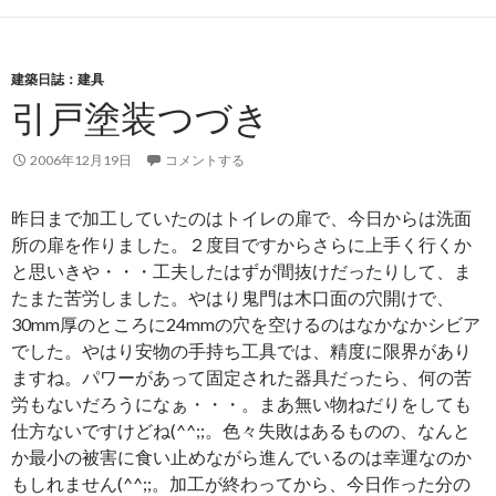
建築日誌：建具
引戸塗装つづき
2006年12月19日
コメントする
昨日まで加工していたのはトイレの扉で、今日からは洗面
所の扉を作りました。２度目ですからさらに上手く行くか
と思いきや・・・工夫したはずが間抜けだったりして、ま
たまた苦労しました。やはり鬼門は木口面の穴開けで、
30mm厚のところに24mmの穴を空けるのはなかなかシビア
でした。やはり安物の手持ち工具では、精度に限界があり
ますね。パワーがあって固定された器具だったら、何の苦
労もないだろうになぁ・・・。まあ無い物ねだりをしても
仕方ないですけどね(^^;;。色々失敗はあるものの、なんと
か最小の被害に食い止めながら進んでいるのは幸運なのか
もしれません(^^;;。加工が終わってから、今日作った分の