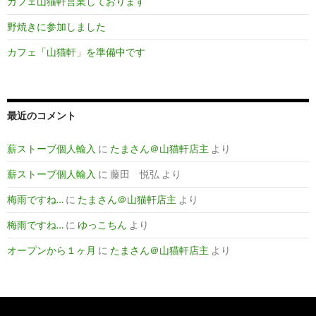
カフェ山猫軒営業しております
野焼きに参加しました
カフェ「山猫軒」を準備中です
最近のコメント
薪ストーブ個人輸入
に
たまさん＠山猫軒店主
より
薪ストーブ個人輸入
に
藤田 悦弘
より
梅雨ですね…
に
たまさん＠山猫軒店主
より
梅雨ですね…
に
ゆっこちん
より
オープンから１ヶ月
に
たまさん＠山猫軒店主
より