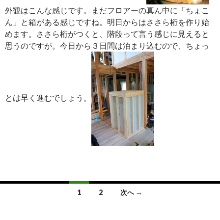
外観はこんな感じです。まだフロアーの真ん中に「ちょこ
ん」と箱がある感じですね。明日からはささら桁を作り始
めます。ささら桁がつくと、階段って言う感じに見えると
思うのですが。今日から３日間は泊まり込むので、ちょっ
とは早く進むでしょう。
投
1
2
次へ →
稿