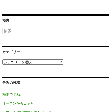
ナ
ビ
ゲ
検索
ー
検
索:
シ
ョ
カテゴリー
ン
カ
テ
ゴ
リ
ー
最近の投稿
梅雨ですね…
オープンから１ヶ月