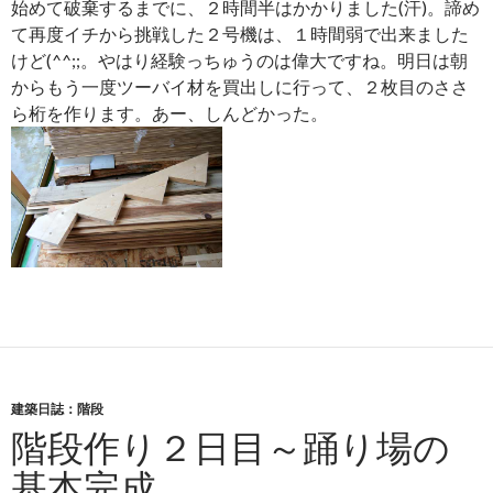
始めて破棄するまでに、２時間半はかかりました(汗)。諦め
て再度イチから挑戦した２号機は、１時間弱で出来ました
けど(^^;;。やはり経験っちゅうのは偉大ですね。明日は朝
からもう一度ツーバイ材を買出しに行って、２枚目のささ
ら桁を作ります。あー、しんどかった。
建築日誌：階段
階段作り２日目～踊り場の
基本完成