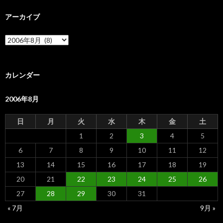
アーカイブ
ア
ー
カ
イ
ブ
カレンダー
2006年8月
日
月
火
水
木
金
土
1
2
3
4
5
6
7
8
9
10
11
12
13
14
15
16
17
18
19
20
21
22
23
24
25
26
27
28
29
30
31
« 7月
9月 »