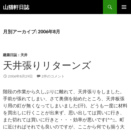
検
山猫軒日誌
索
コ
メインメ
ン
ニュー
テ
ン
月別アーカイブ: 2006年8月
ツ
へ
ス
キ
建築日誌：天井
ッ
天井張りリターンズ
プ
2006年8月29日
2件のコメント
階段の作業から久しぶりに離れて、天井張りをしました。
手前が張れてしまい、さて奥側を始めたところ、天井板張
り用の釘が無くなってしまいました(汗)。どうも一度に材料
を買出しに行くことが出来ず、思い出しては買いに行き、
また切れては買いに行きと・・・効率が悪いです(^^;;。町
に近ければそれでも良いのですが、ここから何でも揃う大