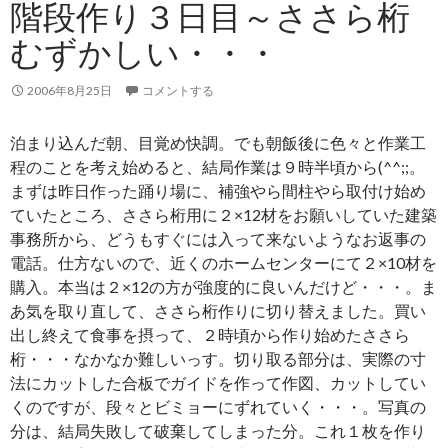
階段作り３日目～ささら桁
むずかしい・・・
2006年8月25日
コメントする
泊まり込んだ朝、目覚め快調。でも朝飯後に色々と作業工
程のことを考え始めると、結局作業は９時半頃から(^^;;。
まずは昨日作った踊り場に、補強やら間柱やら取付け始め
ていたところ、ささら桁用に２×12材をお願いしていた建築
事務所から、どうもすぐには入って来ないようなお返事の
電話。仕方ないので、近くのホームセンターにて２×10材を
購入。本当は２×12の方が強度的に良いんだけど・・・。ま
あ気を取り直して、ささら桁作りに切り替えました。買い
出し終えて食事を摂って、２時頃から作り始めたささら
桁・・・なかなか難しいっす。切り取る部分は、実際の寸
法にカットした合板でガイドを作って作図、カットしてい
くのですが、段々とビミョーにずれていく・・・。写真の
分は、結局失敗して破棄してしまった分。これ１枚を作り