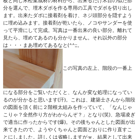
板と同じ米松集成材の材料から、出来るだけ木目の似た部
分を選んで、埋木ダボを作る専用の工具でダボを切り出し
ます。出来たダボに接着剤を着け、ネジ頭部分を隠すよう
に埋め込みます。接着剤が乾いたら、ノコやサンダーを使
って平滑にして完成。写真は一番出来の良い部分。離れて
見たら、埋めてあるのも分かりません。それ以外の部分
は・・・まあ埋めてあるなと(^^;;。
この写真の左上、階段の一番上
になる部分をご覧いただくと、なんか変な処理になってい
るのが分かると思います(汗)。これは、建築士さんから階段
の図面を頂く前に２階根太組みを作っていて、「なんじゃ
こりゃ？全然作り方がわからんぞ？」となり(笑)、急場凌ぎ
で適当に作ったからです(爆)。その後ちゃんとした図面が出
来てきたので、ようやくちゃんと図面どおりに作り直すこ
とにしました。詳しくは省略しますがｗ、結果として出来