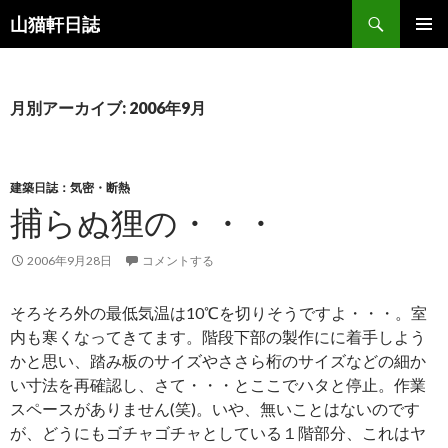
検
山猫軒日誌
索
コ
メインメ
ン
ニュー
テ
ン
月別アーカイブ: 2006年9月
ツ
へ
ス
キ
建築日誌：気密・断熱
ッ
捕らぬ狸の・・・
プ
2006年9月28日
コメントする
そろそろ外の最低気温は10℃を切りそうですよ・・・。室
内も寒くなってきてます。階段下部の製作にに着手しよう
かと思い、踏み板のサイズやささら桁のサイズなどの細か
い寸法を再確認し、さて・・・とここでハタと停止。作業
スペースがありません(笑)。いや、無いことはないのです
が、どうにもゴチャゴチャとしている１階部分、これはヤ