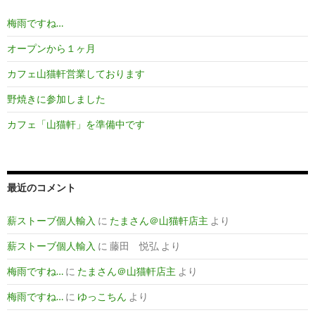
梅雨ですね…
オープンから１ヶ月
カフェ山猫軒営業しております
野焼きに参加しました
カフェ「山猫軒」を準備中です
最近のコメント
薪ストーブ個人輸入
に
たまさん＠山猫軒店主
より
薪ストーブ個人輸入
に
藤田 悦弘
より
梅雨ですね…
に
たまさん＠山猫軒店主
より
梅雨ですね…
に
ゆっこちん
より