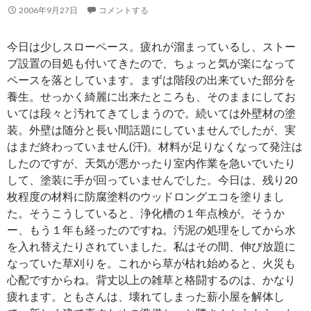
2006年9月27日
コメントする
今日は少しスローペース。疲れが溜まっているし、ストー
ブ設置の目処も付いてきたので、ちょっと気が楽になって
ペースを落としています。まずは階段の出来ていた部分を
養生。せっかく綺麗に出来たところも、そのままにしてお
いては段々と汚れてきてしまうので。続いては外壁材の塗
装。外壁は随分と長い間話題にしていませんでしたが、実
はまだ終わっていません(汗)。材料が足りなくなって発注は
したのですが、天気が悪かったり室内作業を急いでいたり
して、塗装に手が回っていませんでした。今日は、残り20
枚程度の材料に防腐塗料のウッドロングエコを塗りまし
た。そうこうしていると、浄化槽の１年点検が。そうか
ー、もう１年も経ったのですね。汚泥の処理をしてから水
を入れ替えたりされていました。私はその間、伸び放題に
なっていた草刈りを。これから草が枯れ始めると、火災も
心配ですからね。背丈以上の雑草と格闘するのは、かなり
疲れます。ともさんは、壊れてしまった薪小屋を解体し