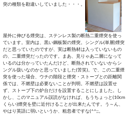
突の種類を勘違いしていました・・・。
屋外に伸びる煙突は、ステンレス製の断熱二重煙突を使っ
ています。室内は、黒い鋼板製の煙突。シングル(単層)煙突
だと思っていたのですが、実は断熱材は入っていないもの
の、二重煙突だったのです。まあ、見りゃあ二層になって
いるのは分かっていたんだけど、断熱されていないからシ
ングル扱いなのかと思っていました(苦笑)。で、この二重煙
突を使った場合、ウチの階段と煙突・ストーブとの距離関
係では、不燃壁は必要ないことが判明。不燃壁は設置せ
ず、ストーブ下の炉台だけを設置することにしました。し
かし、このマニュアル誤読がなければ、もうちょっと(10cm
くらい)煙突を壁に近付けることが出来たんです。う～ん、
やはり英語に弱いというか、粗忽者ですな(^^;;。