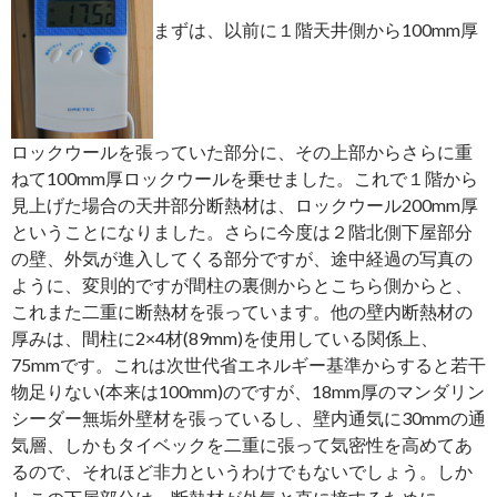
まずは、以前に１階天井側から100mm厚
ロックウールを張っていた部分に、その上部からさらに重
ねて100mm厚ロックウールを乗せました。これで１階から
見上げた場合の天井部分断熱材は、ロックウール200mm厚
ということになりました。さらに今度は２階北側下屋部分
の壁、外気が進入してくる部分ですが、途中経過の写真の
ように、変則的ですが間柱の裏側からとこちら側からと、
これまた二重に断熱材を張っています。他の壁内断熱材の
厚みは、間柱に2×4材(89mm)を使用している関係上、
75mmです。これは次世代省エネルギー基準からすると若干
物足りない(本来は100mm)のですが、18mm厚のマンダリン
シーダー無垢外壁材を張っているし、壁内通気に30mmの通
気層、しかもタイベックを二重に張って気密性を高めてあ
るので、それほど非力というわけでもないでしょう。しか