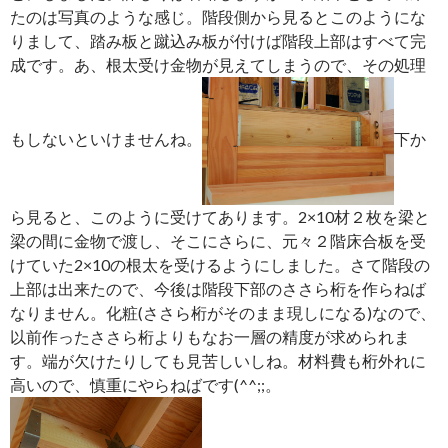
たのは写真のような感じ。階段側から見るとこのようにな
りまして、踏み板と蹴込み板が付けば階段上部はすべて完
成です。あ、根太受け金物が見えてしまうので、その処理
もしないといけませんね。
下か
ら見ると、このように受けてあります。2×10材２枚を梁と
梁の間に金物で渡し、そこにさらに、元々２階床合板を受
けていた2×10の根太を受けるようにしました。さて階段の
上部は出来たので、今後は階段下部のささら桁を作らねば
なりません。化粧(ささら桁がそのまま現しになる)なので、
以前作ったささら桁よりもなお一層の精度が求められま
す。端が欠けたりしても見苦しいしね。材料費も桁外れに
高いので、慎重にやらねばです(^^;;。