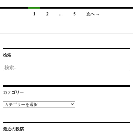
投
1
2
…
5
次へ →
稿
ナ
ビ
ゲ
検索
ー
検
索:
シ
ョ
カテゴリー
ン
カ
テ
ゴ
リ
ー
最近の投稿