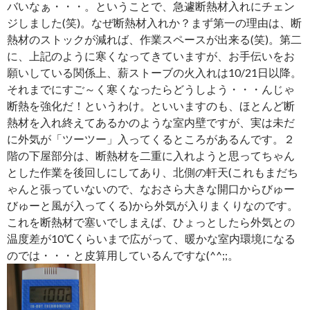
バいなぁ・・・。ということで、急遽断熱材入れにチェン
ジしました(笑)。なぜ断熱材入れか？まず第一の理由は、断
熱材のストックが減れば、作業スペースが出来る(笑)。第二
に、上記のように寒くなってきていますが、お手伝いをお
願いしている関係上、薪ストーブの火入れは10/21日以降。
それまでにすご～く寒くなったらどうしよう・・・んじゃ
断熱を強化だ！というわけ。といいますのも、ほとんど断
熱材を入れ終えてあるかのような室内壁ですが、実は未だ
に外気が「ツーツー」入ってくるところがあるんです。２
階の下屋部分は、断熱材を二重に入れようと思ってちゃん
とした作業を後回しにしてあり、北側の軒天(これもまだち
ゃんと張っていないので、なおさら大きな開口からびゅー
びゅーと風が入ってくる)から外気が入りまくりなのです。
これを断熱材で塞いでしまえば、ひょっとしたら外気との
温度差が10℃くらいまで広がって、暖かな室内環境になる
のでは・・・と皮算用しているんですな(^^;;。