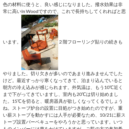
色の材料に使うと、良い感じになりました。撥水効果は非
常に高いIn Woodですので、これで長持ちしてくれればと思
います。
２階フローリング貼りの続きも
やりました。切り欠きが多いのであまり進みませんでした
けど。最近すっかり寒くなってきて、泊まり込んでいると
朝方の冷え込みが感じられます。外気温は、もう10℃近く
まで下がってきていますし、室内も20℃は切り始めまし
た。15℃を切ると、暖房器具が欲しくなってくるでしょう
ね。ストーブ炉台の設置に目処がつき始めたのですが、重
い薪ストーブを動かすには人手が必要なため、10/21に薪ス
トーブ設置バーベキューをやろうかと思っています。いつ
ものメンバーには声をかけていますが、ご覧の方で参加希