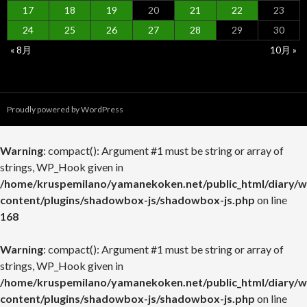
17
18
19
20
21
22
23
24
25
26
27
28
29
30
« 8月
10月 »
Proudly powered by WordPress
Warning
: compact(): Argument #1 must be string or array of
strings, WP_Hook given in
/home/kruspemilano/yamanekoken.net/public_html/diary/w
content/plugins/shadowbox-js/shadowbox-js.php
on line
168
Warning
: compact(): Argument #1 must be string or array of
strings, WP_Hook given in
/home/kruspemilano/yamanekoken.net/public_html/diary/w
content/plugins/shadowbox-js/shadowbox-js.php
on line