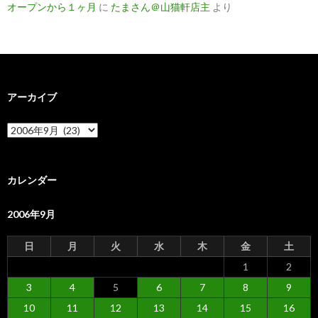
オープンから１ヶ月
に
たまさん＠山猫軒店主
より
アーカイブ
ア
ー
カ
イ
ブ
カレンダー
2006年9月
日
月
火
水
木
金
土
1
2
3
4
5
6
7
8
9
10
11
12
13
14
15
16