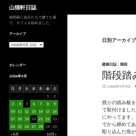
検
山猫軒日誌
索
南阿蘇に自分たちで建てた家
で、カフェを始めました。
アーカイブ
日別アーカイブ: 
ア
ー
カ
イ
建築日誌：階段
カレンダー
ブ
階段踏
2006年9月
2006年9月9日
日
月
火
水
木
金
土
1
2
残りの踏み板を
3
4
5
6
7
8
9
て取付けました
10
11
12
13
14
15
16
にやってます。
17
18
19
20
21
22
23
でから締めてあ
24
25
26
27
28
29
30
彫り込んだ痕が
« 8月
10月 »