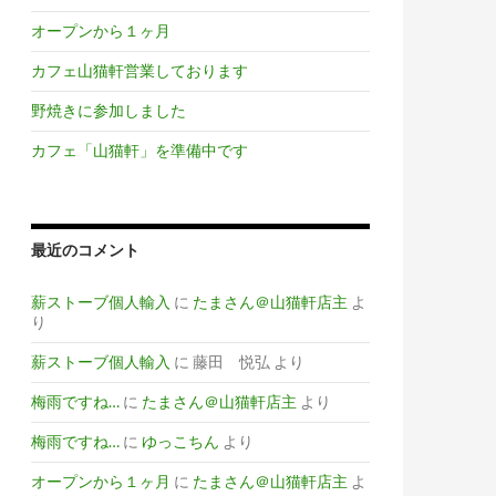
オープンから１ヶ月
カフェ山猫軒営業しております
野焼きに参加しました
カフェ「山猫軒」を準備中です
最近のコメント
薪ストーブ個人輸入
に
たまさん＠山猫軒店主
よ
り
薪ストーブ個人輸入
に
藤田 悦弘
より
梅雨ですね…
に
たまさん＠山猫軒店主
より
梅雨ですね…
に
ゆっこちん
より
オープンから１ヶ月
に
たまさん＠山猫軒店主
よ