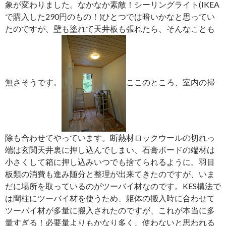
象が変わりました。なかなか素敵！シーリングライト(IKEA
で購入した290円のもの！)ひとつでは暗いかなと思ってい
たのですが、壁も塗れて天井板も張れたら、そんなことも
無さそうです。
ここのところ、室内の掃
除も合わせてやっています。断熱材ロックウールの切れっ
端は玄関天井裏に押し込んでしまい、石膏ボードの端材は
小さくして箱に押し込みいつでも捨てられるように。羽目
板類の消費も進み随分と整理が出来てきたのですが、いま
だに場所を取っているのがツーバイ材なのです。KES構法で
は間柱にツーバイ材を使うため、躯体の搬入時に合わせて
ツーバイ材が多量に搬入されたのですが、これが本当に多
量すぎる！必要量よりもかなり多く、使わないと思われる