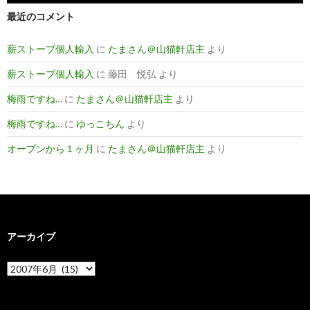
最近のコメント
薪ストーブ個人輸入
に
たまさん＠山猫軒店主
より
薪ストーブ個人輸入
に
藤田 悦弘
より
梅雨ですね…
に
たまさん＠山猫軒店主
より
梅雨ですね…
に
ゆっこちん
より
オープンから１ヶ月
に
たまさん＠山猫軒店主
より
アーカイブ
ア
ー
カ
イ