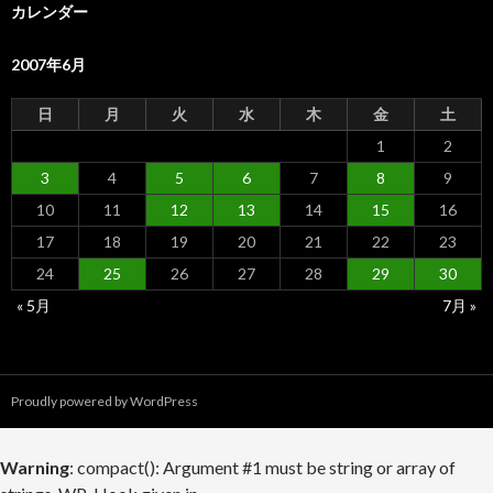
ブ
カレンダー
2007年6月
日
月
火
水
木
金
土
1
2
3
4
5
6
7
8
9
10
11
12
13
14
15
16
17
18
19
20
21
22
23
24
25
26
27
28
29
30
« 5月
7月 »
Proudly powered by WordPress
Warning
: compact(): Argument #1 must be string or array of