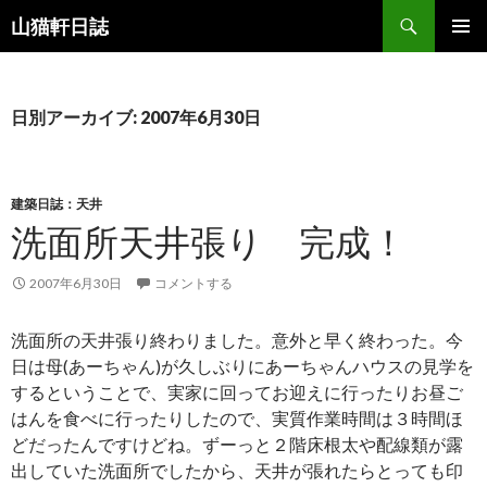
検
山猫軒日誌
索
コ
メインメ
ン
ニュー
テ
ン
日別アーカイブ: 2007年6月30日
ツ
へ
ス
キ
建築日誌：天井
ッ
洗面所天井張り 完成！
プ
2007年6月30日
コメントする
洗面所の天井張り終わりました。意外と早く終わった。今
日は母(あーちゃん)が久しぶりにあーちゃんハウスの見学を
するということで、実家に回ってお迎えに行ったりお昼ご
はんを食べに行ったりしたので、実質作業時間は３時間ほ
どだったんですけどね。ずーっと２階床根太や配線類が露
出していた洗面所でしたから、天井が張れたらとっても印