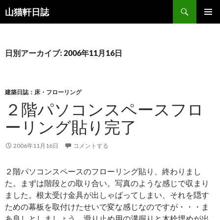
検
山猫軒日誌
索
コ
メインメ
ン
ニュー
テ
ン
日別アーカイブ: 2006年11月16日
ツ
へ
ス
キ
建築日誌：床・フローリング
ッ
２階パソコンスペースフロ
プ
ーリング貼り完了
2006年11月16日
コメントする
２階パソコンスペースのフローリング貼り、終わりまし
た。まずは階段との取り合い。写真のような感じで収まり
ました。根太受け金具が出しゃばってしまい、それを隠す
ための幕板を取付けたせいで変な感じなのですが・・・ま
あ良しとしましょう。滑り止め用の溝掘りと木栓埋めが出