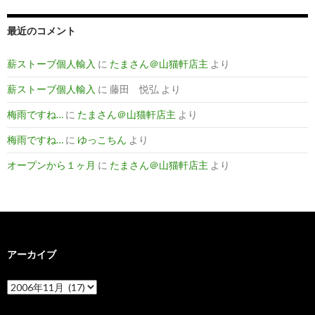
最近のコメント
薪ストーブ個人輸入
に
たまさん＠山猫軒店主
より
薪ストーブ個人輸入
に
藤田 悦弘
より
梅雨ですね…
に
たまさん＠山猫軒店主
より
梅雨ですね…
に
ゆっこちん
より
オープンから１ヶ月
に
たまさん＠山猫軒店主
より
アーカイブ
ア
ー
カ