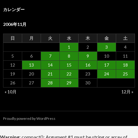
イ
ブ
カレンダー
2006年11月
日
月
火
水
木
金
土
1
2
3
4
5
6
7
8
9
10
11
12
13
14
15
16
17
18
19
20
21
22
23
24
25
26
27
28
29
30
« 10月
12月 »
Proudly powered by WordPress
Warning
: compact(): Argument #1 must be string or array of