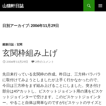
検
山猫軒日誌
索
コ
メインメ
ン
ニュー
テ
ン
日別アーカイブ: 2006年11月29日
ツ
へ
ス
キ
建築日誌：玄関
ッ
玄関枠組み上げ
プ
2006年11月29日
2件のコメント
先日来行っている玄関枠の作成。昨日は、三方枠バラバラ
に取付けてみようとしましたが上手く行かなかったので、
今日は三方枠をまず組み上げることにしました。突き付け
部分は45°カットし、ビスケットジョイント用の溝をビスケ
ットジョインターで空けます。このビスケットジョインタ
ー、やること自体は簡単なのですが(ビスケットのサイズと