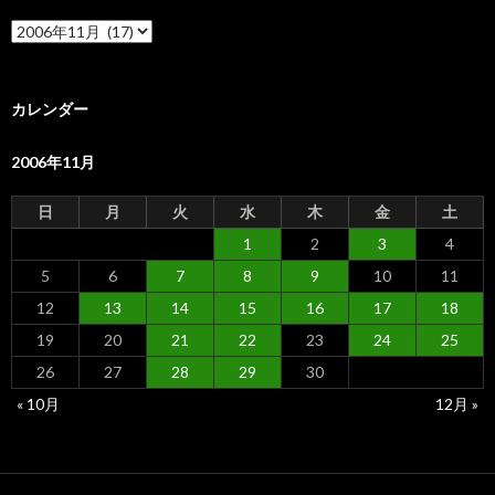
ア
ー
カ
イ
ブ
カレンダー
2006年11月
日
月
火
水
木
金
土
1
2
3
4
5
6
7
8
9
10
11
12
13
14
15
16
17
18
19
20
21
22
23
24
25
26
27
28
29
30
« 10月
12月 »