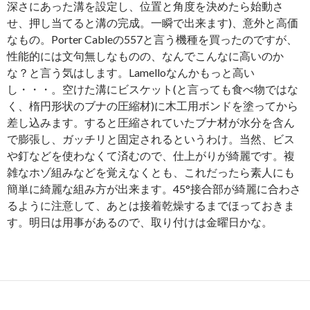
深さにあった溝を設定し、位置と角度を決めたら始動さ
せ、押し当てると溝の完成。一瞬で出来ます)、意外と高価
なもの。Porter Cableの557と言う機種を買ったのですが、
性能的には文句無しなものの、なんでこんなに高いのか
な？と言う気はします。Lamelloなんかもっと高い
し・・・。空けた溝にビスケット(と言っても食べ物ではな
く、楕円形状のブナの圧縮材)に木工用ボンドを塗ってから
差し込みます。すると圧縮されていたブナ材が水分を含ん
で膨張し、ガッチリと固定されるというわけ。当然、ビス
や釘などを使わなくて済むので、仕上がりが綺麗です。複
雑なホゾ組みなどを覚えなくとも、これだったら素人にも
簡単に綺麗な組み方が出来ます。45°接合部が綺麗に合わさ
るように注意して、あとは接着乾燥するまでほっておきま
す。明日は用事があるので、取り付けは金曜日かな。