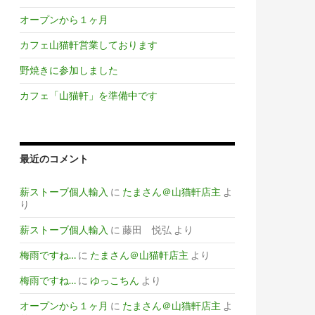
オープンから１ヶ月
カフェ山猫軒営業しております
野焼きに参加しました
カフェ「山猫軒」を準備中です
最近のコメント
薪ストーブ個人輸入
に
たまさん＠山猫軒店主
よ
り
薪ストーブ個人輸入
に
藤田 悦弘
より
梅雨ですね…
に
たまさん＠山猫軒店主
より
梅雨ですね…
に
ゆっこちん
より
オープンから１ヶ月
に
たまさん＠山猫軒店主
よ