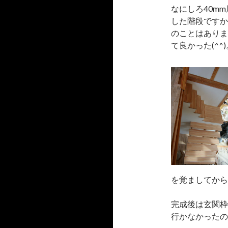
なにしろ40m
した階段ですか
のことはありま
て良かった(^^)
を覚ましてから
完成後は玄関枠
行かなかったの