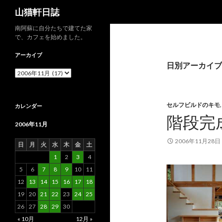
検
山猫軒日誌
索
南阿蘇に自分たちで建てた家
で、カフェを始めました。
アーカイブ
日別アーカイブ: 
ア
ー
カ
イ
セルフビルドのキモ
カレンダー
ブ
階段完
2006年11月
2006年11月28日
日
月
火
水
木
金
土
1
2
3
4
5
6
7
8
9
10
11
12
13
14
15
16
17
18
19
20
21
22
23
24
25
26
27
28
29
30
« 10月
12月 »