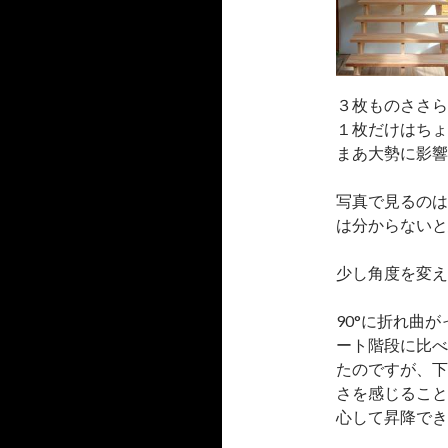
３枚ものささら
１枚だけはちょ
まあ大勢に影響
写真で見るのは
は分からないと
少し角度を変え
90°に折れ曲
ート階段に比べ
たのですが、下
さを感じること
心して昇降でき